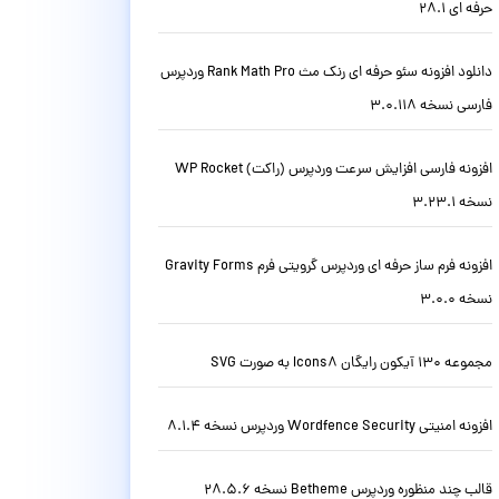
حرفه ای 28.1
دانلود افزونه سئو حرفه ای رنک مث Rank Math Pro وردپرس
فارسی نسخه 3.0.118
افزونه فارسی افزایش سرعت وردپرس (راکت) WP Rocket
نسخه 3.23.1
افزونه فرم ساز حرفه ای وردپرس گرویتی فرم Gravity Forms
نسخه 3.0.0
مجموعه 130 آیکون رایگان Icons8 به صورت SVG
افزونه امنیتی Wordfence Security وردپرس نسخه 8.1.4
قالب چند منظوره وردپرس Betheme نسخه 28.5.6