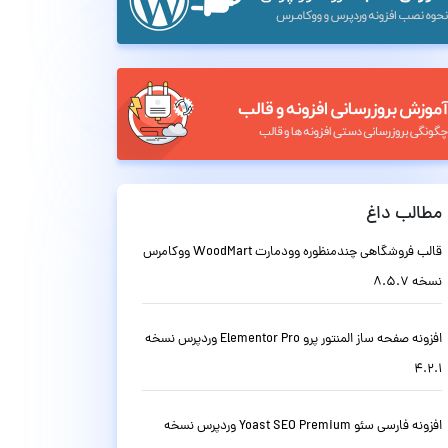
مطالب داغ
قالب فروشگاهی چندمنظوره وودمارت WoodMart ووکامرس
نسخه 8.5.7
افزونه صفحه ساز المنتور پرو Elementor Pro وردپرس نسخه
4.2.1
افزونه فارسی سئو Yoast SEO Premium وردپرس نسخه