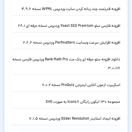
افزونه قدرتمند چند زبانه کردن سایت وردپرس WPML نسخه 4.9.6
افزونه فارسی سئو Yoast SEO Premium وردپرس نسخه حرفه ای 28.1
افزونه افزایش سرعت وبسایت Perfmatters وردپرس نسخه 2.6.6
دانلود افزونه سئو حرفه ای رنک مث Rank Math Pro وردپرس فارسی نسخه
3.0.118
اسکریپت آزمون آنلاین اینترنتی ProQuiz نسخه 2.0.2
مجموعه 130 آیکون رایگان Icons8 به صورت SVG
افزونه ایجاد اسلایدر Slider Revolution وردپرس نسخه 7.1.5