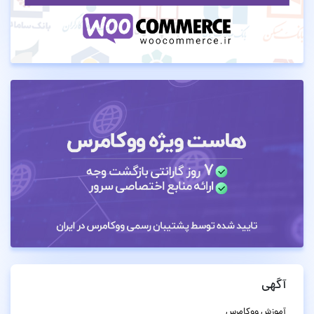
آگهی
آموزش ووکامرس