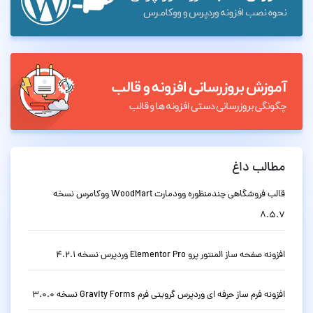
مطالب داغ
قالب فروشگاهی چندمنظوره وودمارت WoodMart ووکامرس نسخه
8.5.7
افزونه صفحه ساز المنتور پرو Elementor Pro وردپرس نسخه 4.2.1
افزونه فرم ساز حرفه ای وردپرس گرویتی فرم Gravity Forms نسخه 3.0.0