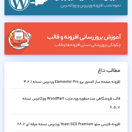
مطالب داغ
افزونه صفحه ساز المنتور پرو Elementor Pro وردپرس نسخه 4.2.1
قالب فروشگاهی چندمنظوره وودمارت WoodMart ووکامرس نسخه
8.5.7
افزونه فارسی سئو Yoast SEO Premium وردپرس نسخه حرفه ای 28.2