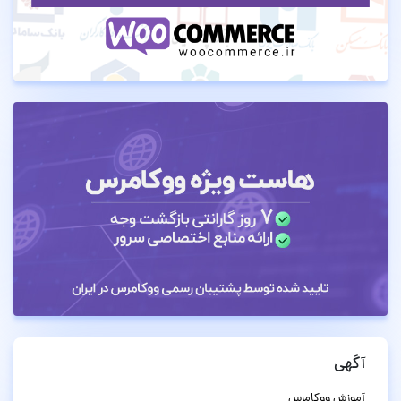
آگهی
آموزش ووکامرس