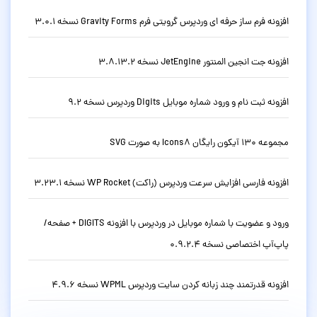
افزونه فرم ساز حرفه ای وردپرس گرویتی فرم Gravity Forms نسخه 3.0.1
افزونه جت انجین المنتور JetEngine نسخه 3.8.13.2
افزونه ثبت نام و ورود شماره موبایل Digits وردپرس نسخه 9.2
مجموعه 130 آیکون رایگان Icons8 به صورت SVG
افزونه فارسی افزایش سرعت وردپرس (راکت) WP Rocket نسخه 3.23.1
ورود و عضویت با شماره موبایل در وردپرس با افزونه DIGITS + صفحه/
پاپ‌آپ اختصاصی نسخه 0.9.2.4
افزونه قدرتمند چند زبانه کردن سایت وردپرس WPML نسخه 4.9.6