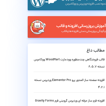
مطالب داغ
قالب فروشگاهی چندمنظوره وودمارت WoodMart ووکامرس
نسخه 8.5.7
افزونه صفحه ساز المنتور پرو Elementor Pro وردپرس نسخه
4.2.1
افزونه فرم ساز حرفه ای وردپرس گرویتی فرم Gravity Forms