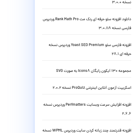
نسخه 3.0.0
دانلود افزونه سئو حرفه ای رنک مث Rank Math Pro وردپرس
فارسی نسخه 3.0.118
افزونه فارسی سئو Yoast SEO Premium وردپرس نسخه
حرفه ای 28.1
مجموعه 130 آیکون رایگان Icons8 به صورت SVG
اسکریپت آزمون آنلاین اینترنتی ProQuiz نسخه 2.0.2
افزونه افزایش سرعت وبسایت Perfmatters وردپرس نسخه
2.6.6
افزونه قدرتمند چند زبانه کردن سایت وردپرس WPML نسخه