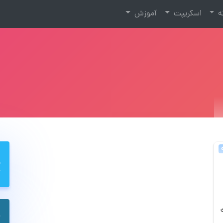
نه
اسکریپت
آموزش
ی