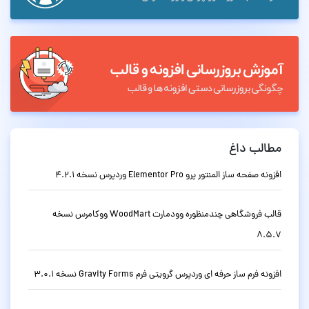
مطالب داغ
افزونه صفحه ساز المنتور پرو Elementor Pro وردپرس نسخه 4.2.1
قالب فروشگاهی چندمنظوره وودمارت WoodMart ووکامرس نسخه
8.5.7
افزونه فرم ساز حرفه ای وردپرس گرویتی فرم Gravity Forms نسخه 3.0.1