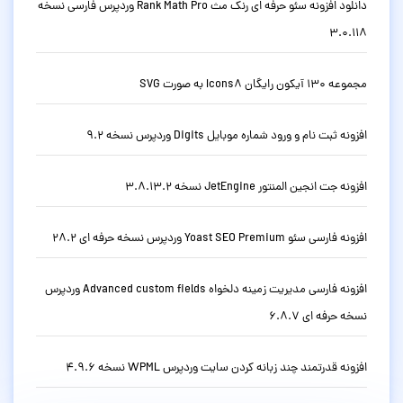
دانلود افزونه سئو حرفه ای رنک مث Rank Math Pro وردپرس فارسی نسخه
3.0.118
مجموعه 130 آیکون رایگان Icons8 به صورت SVG
افزونه ثبت نام و ورود شماره موبایل Digits وردپرس نسخه 9.2
افزونه جت انجین المنتور JetEngine نسخه 3.8.13.2
افزونه فارسی سئو Yoast SEO Premium وردپرس نسخه حرفه ای 28.2
افزونه فارسی مدیریت زمینه دلخواه Advanced custom fields وردپرس
نسخه حرفه ای 6.8.7
افزونه قدرتمند چند زبانه کردن سایت وردپرس WPML نسخه 4.9.6