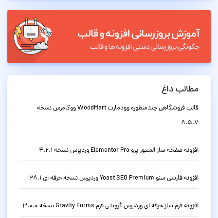
مطالب داغ
قالب فروشگاهی چندمنظوره وودمارت WoodMart ووکامرس نسخه
8.5.7
افزونه صفحه ساز المنتور پرو Elementor Pro وردپرس نسخه 4.2.1
افزونه فارسی سئو Yoast SEO Premium وردپرس نسخه حرفه ای 28.1
افزونه فرم ساز حرفه ای وردپرس گرویتی فرم Gravity Forms نسخه 3.0.0