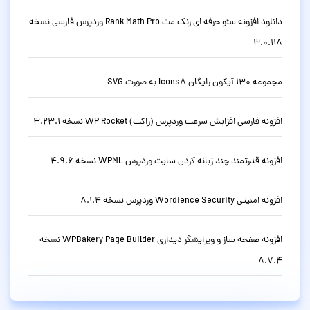
دانلود افزونه سئو حرفه ای رنک مث Rank Math Pro وردپرس فارسی نسخه
3.0.118
مجموعه 130 آیکون رایگان Icons8 به صورت SVG
افزونه فارسی افزایش سرعت وردپرس (راکت) WP Rocket نسخه 3.23.1
افزونه قدرتمند چند زبانه کردن سایت وردپرس WPML نسخه 4.9.6
افزونه امنیتی Wordfence Security وردپرس نسخه 8.1.4
افزونه صفحه ساز و ویرایشگر دیداری WPBakery Page Builder نسخه
8.7.4