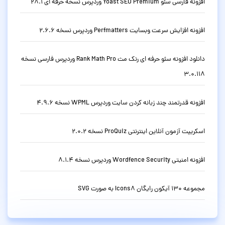
افزونه فارسی سئو Yoast SEO Premium وردپرس نسخه حرفه ای 28.1
افزونه افزایش سرعت وبسایت Perfmatters وردپرس نسخه 2.6.6
دانلود افزونه سئو حرفه ای رنک مث Rank Math Pro وردپرس فارسی نسخه
3.0.118
افزونه قدرتمند چند زبانه کردن سایت وردپرس WPML نسخه 4.9.6
اسکریپت آزمون آنلاین اینترنتی ProQuiz نسخه 2.0.2
افزونه امنیتی Wordfence Security وردپرس نسخه 8.1.4
مجموعه 130 آیکون رایگان Icons8 به صورت SVG