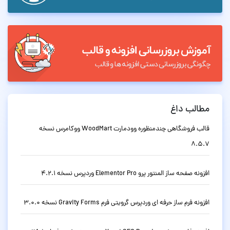
مطالب داغ
قالب فروشگاهی چندمنظوره وودمارت WoodMart ووکامرس نسخه
8.5.7
افزونه صفحه ساز المنتور پرو Elementor Pro وردپرس نسخه 4.2.1
افزونه فرم ساز حرفه ای وردپرس گرویتی فرم Gravity Forms نسخه 3.0.0