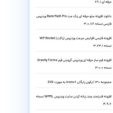
حرفه ای 28.1
دانلود افزونه سئو حرفه ای رنک مث Rank Math Pro وردپرس
فارسی نسخه 3.0.118
افزونه فارسی افزایش سرعت وردپرس (راکت) WP Rocket
نسخه 3.23.1
افزونه فرم ساز حرفه ای وردپرس گرویتی فرم Gravity Forms
نسخه 3.0.0
مجموعه 130 آیکون رایگان Icons8 به صورت SVG
افزونه قدرتمند چند زبانه کردن سایت وردپرس WPML نسخه
4.9.6