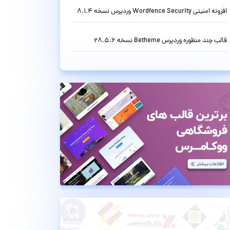
افزونه امنیتی Wordfence Security وردپرس نسخه 8.1.4
قالب چند منظوره وردپرس Betheme نسخه 28.5.6