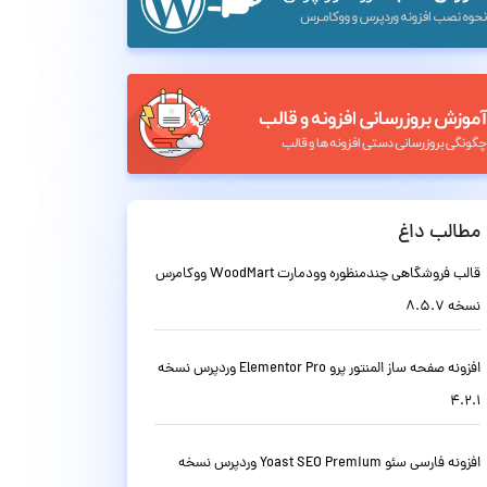
مطالب داغ
قالب فروشگاهی چندمنظوره وودمارت WoodMart ووکامرس
نسخه 8.5.7
افزونه صفحه ساز المنتور پرو Elementor Pro وردپرس نسخه
4.2.1
افزونه فارسی سئو Yoast SEO Premium وردپرس نسخه