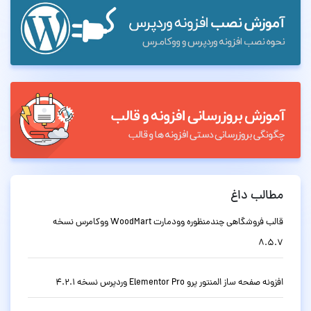
مطالب داغ
قالب فروشگاهی چندمنظوره وودمارت WoodMart ووکامرس نسخه
8.5.7
افزونه صفحه ساز المنتور پرو Elementor Pro وردپرس نسخه 4.2.1