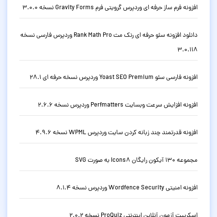
افزونه فرم ساز حرفه ای وردپرس گرویتی فرم Gravity Forms نسخه 3.0.0
دانلود افزونه سئو حرفه ای رنک مث Rank Math Pro وردپرس فارسی نسخه
3.0.118
افزونه فارسی سئو Yoast SEO Premium وردپرس نسخه حرفه ای 28.1
افزونه افزایش سرعت وبسایت Perfmatters وردپرس نسخه 2.6.6
افزونه قدرتمند چند زبانه کردن سایت وردپرس WPML نسخه 4.9.6
مجموعه 130 آیکون رایگان Icons8 به صورت SVG
افزونه امنیتی Wordfence Security وردپرس نسخه 8.1.4
اسکریپت آزمون آنلاین اینترنتی ProQuiz نسخه 2.0.2