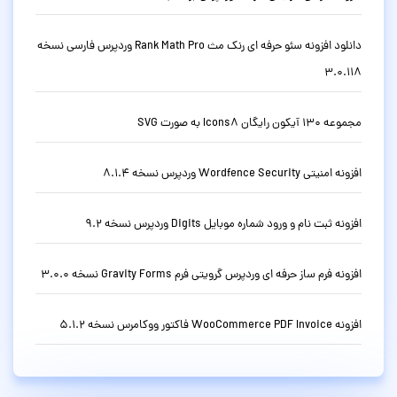
دانلود افزونه سئو حرفه ای رنک مث Rank Math Pro وردپرس فارسی نسخه
3.0.118
مجموعه 130 آیکون رایگان Icons8 به صورت SVG
افزونه امنیتی Wordfence Security وردپرس نسخه 8.1.4
افزونه ثبت نام و ورود شماره موبایل Digits وردپرس نسخه 9.2
افزونه فرم ساز حرفه ای وردپرس گرویتی فرم Gravity Forms نسخه 3.0.0
افزونه WooCommerce PDF Invoice فاکتور ووکامرس نسخه 5.1.2