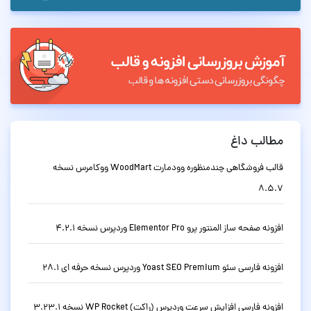
مطالب داغ
قالب فروشگاهی چندمنظوره وودمارت WoodMart ووکامرس نسخه
8.5.7
افزونه صفحه ساز المنتور پرو Elementor Pro وردپرس نسخه 4.2.1
افزونه فارسی سئو Yoast SEO Premium وردپرس نسخه حرفه ای 28.1
افزونه فارسی افزایش سرعت وردپرس (راکت) WP Rocket نسخه 3.23.1