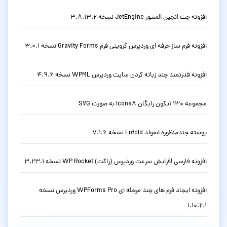
افزونه جت انجین المنتور JetEngine نسخه 3.8.13.2
افزونه فرم ساز حرفه ای وردپرس گرویتی فرم Gravity Forms نسخه 3.0.1
افزونه قدرتمند چند زبانه کردن سایت وردپرس WPML نسخه 4.9.6
مجموعه 130 آیکون رایگان Icons8 به صورت SVG
پوسته چندمنظوره انفولد Enfold نسخه 7.1.6
افزونه فارسی افزایش سرعت وردپرس (راکت) WP Rocket نسخه 3.23.1
افزونه ایجاد فرم های چند مرحله ای WPForms Pro وردپرس نسخه
1.10.2.1