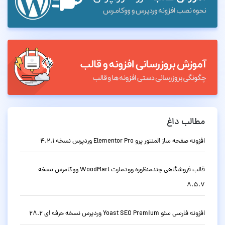
مطالب داغ
افزونه صفحه ساز المنتور پرو Elementor Pro وردپرس نسخه 4.2.1
قالب فروشگاهی چندمنظوره وودمارت WoodMart ووکامرس نسخه
8.5.7
افزونه فارسی سئو Yoast SEO Premium وردپرس نسخه حرفه ای 28.2