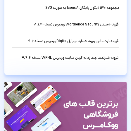
مجموعه 130 آیکون رایگان Icons8 به صورت SVG
افزونه امنیتی Wordfence Security وردپرس نسخه 8.1.4
افزونه ثبت نام و ورود شماره موبایل Digits وردپرس نسخه 9.2
افزونه قدرتمند چند زبانه کردن سایت وردپرس WPML نسخه 4.9.6