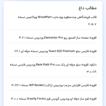
مطالب داغ
قالب فروشگاهی چندمنظوره وودمارت WoodMart ووکامرس نسخه
8.5.7
افزونه صفحه ساز المنتور پرو Elementor Pro وردپرس نسخه 4.2.1
افزونه فارسی سئو Yoast SEO Premium وردپرس نسخه حرفه ای 28.1
دانلود افزونه سئو حرفه ای رنک مث Rank Math Pro وردپرس فارسی نسخه
3.0.118
افزونه فارسی افزایش سرعت وردپرس (راکت) WP Rocket نسخه 3.23.1
افزونه فرم ساز حرفه ای وردپرس گرویتی فرم Gravity Forms نسخه 3.0.0