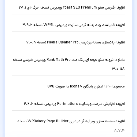
افزونه فارسی سئو Yoast SEO Premium وردپرس نسخه حرفه ای 28.1
افزونه قدرتمند چند زبانه کردن سایت وردپرس WPML نسخه 4.9.6
افزونه پاکسازی رسانه وردپرس Media Cleaner Pro نسخه 7.0.8
دانلود افزونه سئو حرفه ای رنک مث Rank Math Pro وردپرس فارسی نسخه
3.0.118
مجموعه 130 آیکون رایگان Icons8 به صورت SVG
افزونه افزایش سرعت وبسایت Perfmatters وردپرس نسخه 2.6.6
افزونه صفحه ساز و ویرایشگر دیداری WPBakery Page Builder نسخه
8.7.4