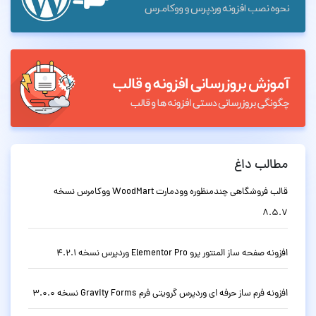
مطالب داغ
قالب فروشگاهی چندمنظوره وودمارت WoodMart ووکامرس نسخه
8.5.7
افزونه صفحه ساز المنتور پرو Elementor Pro وردپرس نسخه 4.2.1
افزونه فرم ساز حرفه ای وردپرس گرویتی فرم Gravity Forms نسخه 3.0.0