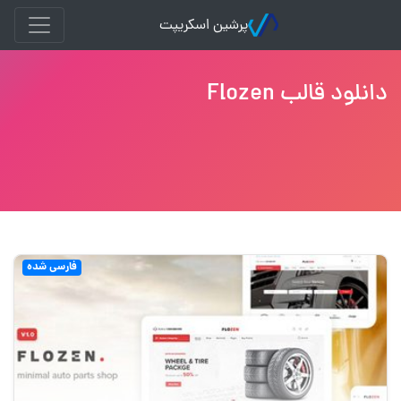
پرشین اسکریپت
دانلود قالب Flozen
فارسی شده