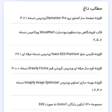
مطالب داغ
افزونه صفحه ساز المنتور پرو Elementor Pro وردپرس نسخه 4.2.1
قالب فروشگاهی چندمنظوره وودمارت WoodMart ووکامرس نسخه
8.5.7
افزونه فارسی سئو Yoast SEO Premium وردپرس نسخه حرفه ای 28.1
افزونه فرم ساز حرفه ای وردپرس گرویتی فرم Gravity Forms نسخه 3.0.0
افزونه بهینه سازی تصاویر وردپرس Imagify Image Optimizer نسخه
1.8.4.2
مجموعه 130 آیکون رایگان Icons8 به صورت SVG