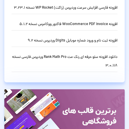
افزونه فارسی افزایش سرعت وردپرس (راکت) WP Rocket نسخه 3.23.1
افزونه WooCommerce PDF Invoice فاکتور ووکامرس نسخه 5.1.2
افزونه ثبت نام و ورود شماره موبایل Digits وردپرس نسخه 9.2
دانلود افزونه سئو حرفه ای رنک مث Rank Math Pro وردپرس فارسی نسخه
3.0.118