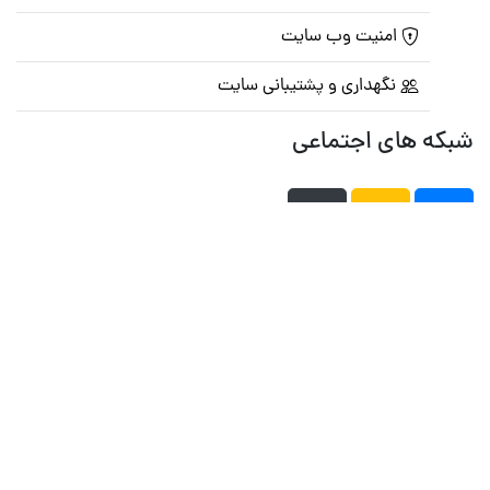
امنیت وب سایت
نگهداری و پشتیبانی سایت
شبکه های اجتماعی
صفحه اصلی
تالار گفتمان
تبلیغات
تماس با ما
© تمامی حقوق متعلق به
پرشین اسکریپت
می باشد . ۱۳۸۵ - ۱۴۰۰
هاست وردپرس
فراداده