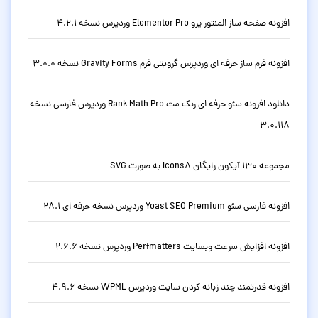
افزونه صفحه ساز المنتور پرو Elementor Pro وردپرس نسخه 4.2.1
افزونه فرم ساز حرفه ای وردپرس گرویتی فرم Gravity Forms نسخه 3.0.0
دانلود افزونه سئو حرفه ای رنک مث Rank Math Pro وردپرس فارسی نسخه
3.0.118
مجموعه 130 آیکون رایگان Icons8 به صورت SVG
افزونه فارسی سئو Yoast SEO Premium وردپرس نسخه حرفه ای 28.1
افزونه افزایش سرعت وبسایت Perfmatters وردپرس نسخه 2.6.6
افزونه قدرتمند چند زبانه کردن سایت وردپرس WPML نسخه 4.9.6