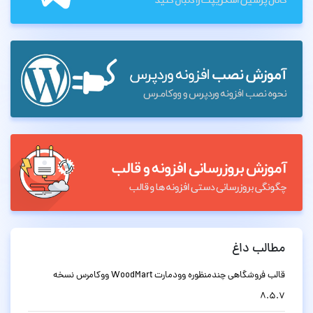
مطالب داغ
قالب فروشگاهی چندمنظوره وودمارت WoodMart ووکامرس نسخه
8.5.7