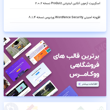
اسکریپت آزمون آنلاین اینترنتی ProQuiz نسخه 2.0.2
افزونه امنیتی Wordfence Security وردپرس نسخه 8.1.4