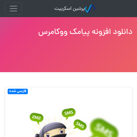
پرشین اسکریپت
دانلود افزونه پیامک ووکامرس
فارسی شده