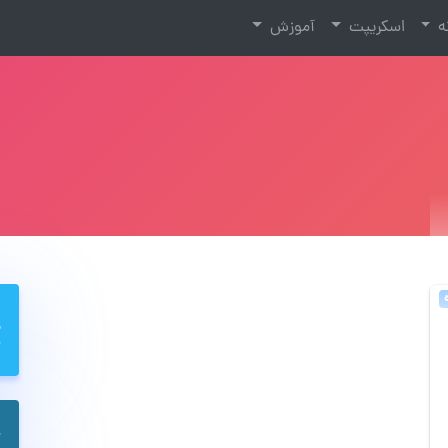
نه
اسکریپت
آموزش