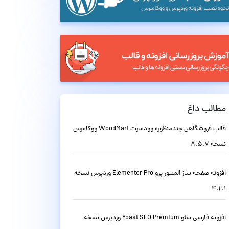
مطالب داغ
قالب فروشگاهی چندمنظوره وودمارت WoodMart ووکامرس
نسخه 8.5.7
افزونه صفحه ساز المنتور پرو Elementor Pro وردپرس نسخه
4.2.1
افزونه فارسی سئو Yoast SEO Premium وردپرس نسخه