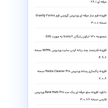
حرفه ای 28.1
افزونه فرم ساز حرفه ای وردپرس گرویتی فرم Gravity Forms
نسخه 3.0.0
مجموعه 130 آیکون رایگان Icons8 به صورت SVG
افزونه قدرتمند چند زبانه کردن سایت وردپرس WPML نسخه
4.9.6
افزونه پاکسازی رسانه وردپرس Media Cleaner Pro نسخه
7.0.8
دانلود افزونه سئو حرفه ای رنک مث Rank Math Pro وردپرس
فارسی نسخه 3.0.118