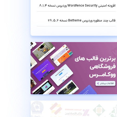
افزونه امنیتی Wordfence Security وردپرس نسخه 8.1.4
قالب چند منظوره وردپرس Betheme نسخه 28.5.6