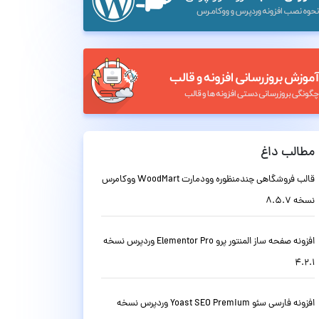
مطالب داغ
قالب فروشگاهی چندمنظوره وودمارت WoodMart ووکامرس
نسخه 8.5.7
افزونه صفحه ساز المنتور پرو Elementor Pro وردپرس نسخه
4.2.1
افزونه فارسی سئو Yoast SEO Premium وردپرس نسخه