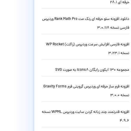
حرفه ای 28.1
دانلود افزونه سئو حرفه ای رنک مث Rank Math Pro وردپرس
فارسی نسخه 3.0.118
افزونه فارسی افزایش سرعت وردپرس (راکت) WP Rocket
نسخه 3.23.1
مجموعه 130 آیکون رایگان Icons8 به صورت SVG
افزونه فرم ساز حرفه ای وردپرس گرویتی فرم Gravity Forms
نسخه 3.0.0
افزونه قدرتمند چند زبانه کردن سایت وردپرس WPML نسخه
4.9.6