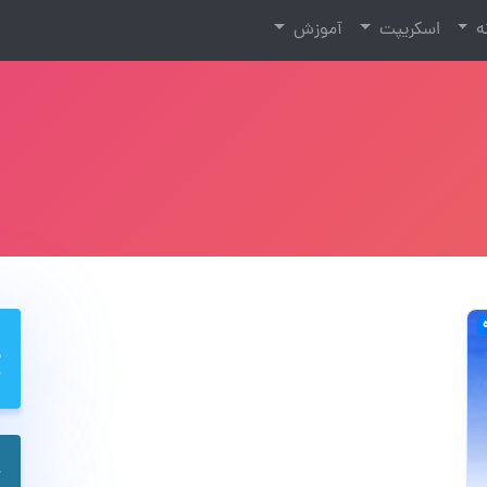
نه
اسکریپت
آموزش