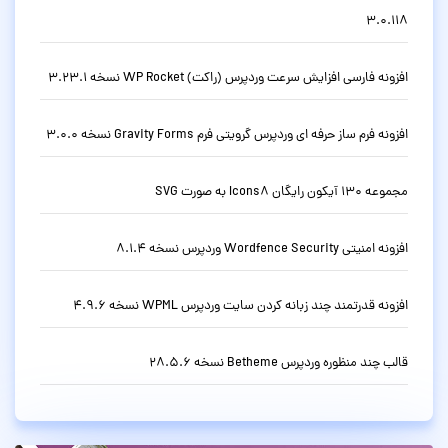
3.0.118
افزونه فارسی افزایش سرعت وردپرس (راکت) WP Rocket نسخه 3.23.1
افزونه فرم ساز حرفه ای وردپرس گرویتی فرم Gravity Forms نسخه 3.0.0
مجموعه 130 آیکون رایگان Icons8 به صورت SVG
افزونه امنیتی Wordfence Security وردپرس نسخه 8.1.4
افزونه قدرتمند چند زبانه کردن سایت وردپرس WPML نسخه 4.9.6
قالب چند منظوره وردپرس Betheme نسخه 28.5.6