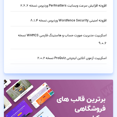
افزونه افزایش سرعت وبسایت Perfmatters وردپرس نسخه 2.6.6
افزونه امنیتی Wordfence Security وردپرس نسخه 8.1.4
اسکریپت مدیریت صورت حساب و هاستینگ فارسی WHMCS نسخه
9.0.6
اسکریپت آزمون آنلاین اینترنتی ProQuiz نسخه 2.0.2