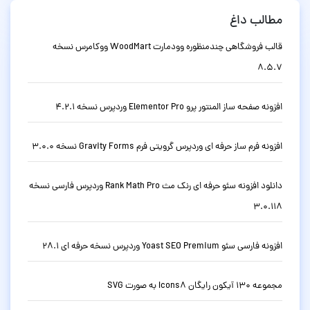
مطالب داغ
قالب فروشگاهی چندمنظوره وودمارت WoodMart ووکامرس نسخه
8.5.7
افزونه صفحه ساز المنتور پرو Elementor Pro وردپرس نسخه 4.2.1
افزونه فرم ساز حرفه ای وردپرس گرویتی فرم Gravity Forms نسخه 3.0.0
دانلود افزونه سئو حرفه ای رنک مث Rank Math Pro وردپرس فارسی نسخه
3.0.118
افزونه فارسی سئو Yoast SEO Premium وردپرس نسخه حرفه ای 28.1
مجموعه 130 آیکون رایگان Icons8 به صورت SVG