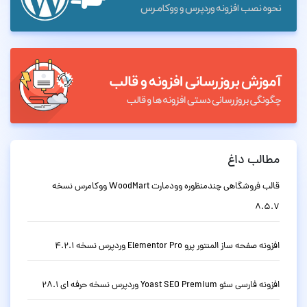
مطالب داغ
قالب فروشگاهی چندمنظوره وودمارت WoodMart ووکامرس نسخه
8.5.7
افزونه صفحه ساز المنتور پرو Elementor Pro وردپرس نسخه 4.2.1
افزونه فارسی سئو Yoast SEO Premium وردپرس نسخه حرفه ای 28.1