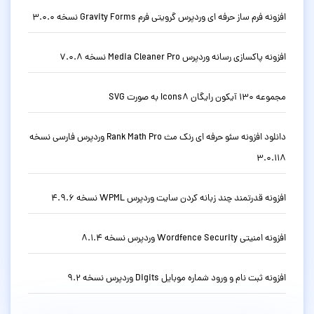
افزونه فرم ساز حرفه ای وردپرس گرویتی فرم Gravity Forms نسخه 3.0.0
افزونه پاکسازی رسانه وردپرس Media Cleaner Pro نسخه 7.0.8
مجموعه 130 آیکون رایگان Icons8 به صورت SVG
دانلود افزونه سئو حرفه ای رنک مث Rank Math Pro وردپرس فارسی نسخه
3.0.118
افزونه قدرتمند چند زبانه کردن سایت وردپرس WPML نسخه 4.9.6
افزونه امنیتی Wordfence Security وردپرس نسخه 8.1.4
افزونه ثبت نام و ورود شماره موبایل Digits وردپرس نسخه 9.2