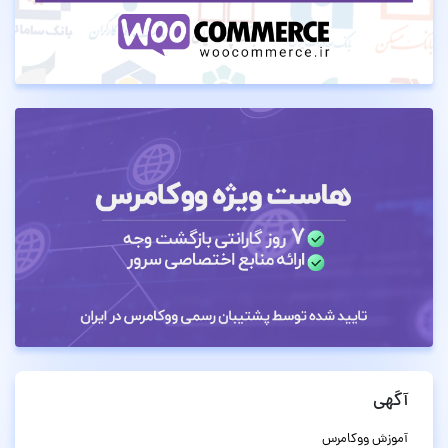
آگهی
آموزش ووکامرس