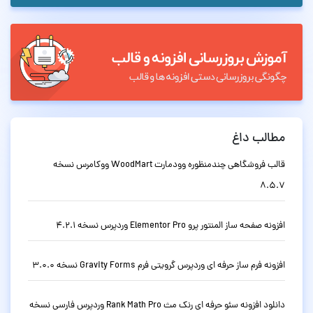
مطالب داغ
قالب فروشگاهی چندمنظوره وودمارت WoodMart ووکامرس نسخه
8.5.7
افزونه صفحه ساز المنتور پرو Elementor Pro وردپرس نسخه 4.2.1
افزونه فرم ساز حرفه ای وردپرس گرویتی فرم Gravity Forms نسخه 3.0.0
دانلود افزونه سئو حرفه ای رنک مث Rank Math Pro وردپرس فارسی نسخه