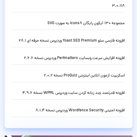
3.0.118
مجموعه 130 آیکون رایگان Icons8 به صورت SVG
افزونه فارسی سئو Yoast SEO Premium وردپرس نسخه حرفه ای 28.1
افزونه افزایش سرعت وبسایت Perfmatters وردپرس نسخه 2.6.6
اسکریپت آزمون آنلاین اینترنتی ProQuiz نسخه 2.0.2
افزونه قدرتمند چند زبانه کردن سایت وردپرس WPML نسخه 4.9.6
افزونه امنیتی Wordfence Security وردپرس نسخه 8.1.4