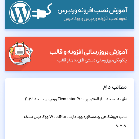
مطالب داغ
افزونه صفحه ساز المنتور پرو Elementor Pro وردپرس نسخه 4.2.1
قالب فروشگاهی چندمنظوره وودمارت WoodMart ووکامرس نسخه
8.5.7