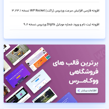
افزونه فارسی افزایش سرعت وردپرس (راکت) WP Rocket نسخه 3.23.1
افزونه ثبت نام و ورود شماره موبایل Digits وردپرس نسخه 9.2