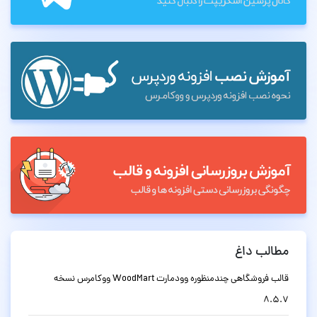
مطالب داغ
قالب فروشگاهی چندمنظوره وودمارت WoodMart ووکامرس نسخه
8.5.7