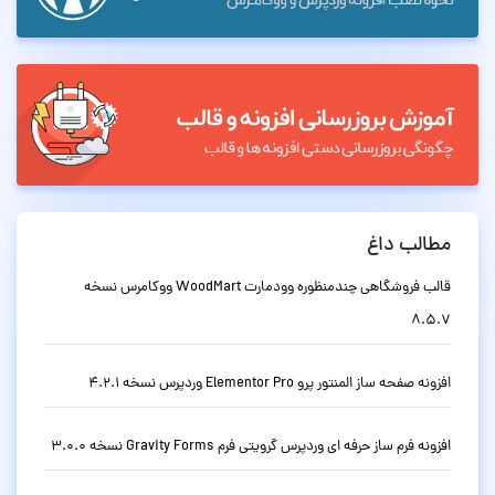
مطالب داغ
قالب فروشگاهی چندمنظوره وودمارت WoodMart ووکامرس نسخه
8.5.7
افزونه صفحه ساز المنتور پرو Elementor Pro وردپرس نسخه 4.2.1
افزونه فرم ساز حرفه ای وردپرس گرویتی فرم Gravity Forms نسخه 3.0.0