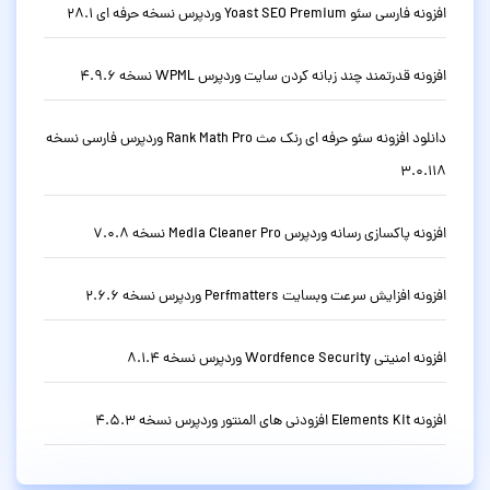
افزونه فارسی سئو Yoast SEO Premium وردپرس نسخه حرفه ای 28.1
افزونه قدرتمند چند زبانه کردن سایت وردپرس WPML نسخه 4.9.6
دانلود افزونه سئو حرفه ای رنک مث Rank Math Pro وردپرس فارسی نسخه
3.0.118
افزونه پاکسازی رسانه وردپرس Media Cleaner Pro نسخه 7.0.8
افزونه افزایش سرعت وبسایت Perfmatters وردپرس نسخه 2.6.6
افزونه امنیتی Wordfence Security وردپرس نسخه 8.1.4
افزونه Elements Kit افزودنی های المنتور وردپرس نسخه 4.5.3