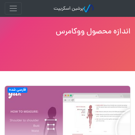
پرشین اسکریپت
اندازه محصول ووکامرس
فارسی شده