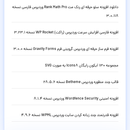
دانلود افزونه سئو حرفه ای رنک مث Rank Math Pro وردپرس فارسی نسخه
3.0.118
افزونه فارسی افزایش سرعت وردپرس (راکت) WP Rocket نسخه 3.23.1
افزونه فرم ساز حرفه ای وردپرس گرویتی فرم Gravity Forms نسخه 3.0.0
مجموعه 130 آیکون رایگان Icons8 به صورت SVG
قالب چند منظوره وردپرس Betheme نسخه 28.5.6
افزونه امنیتی Wordfence Security وردپرس نسخه 8.1.4
افزونه قدرتمند چند زبانه کردن سایت وردپرس WPML نسخه 4.9.6