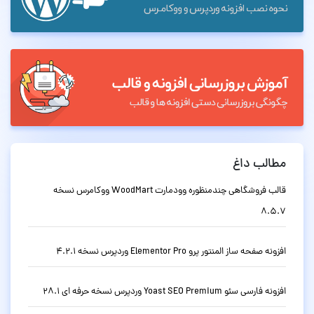
مطالب داغ
قالب فروشگاهی چندمنظوره وودمارت WoodMart ووکامرس نسخه
8.5.7
افزونه صفحه ساز المنتور پرو Elementor Pro وردپرس نسخه 4.2.1
افزونه فارسی سئو Yoast SEO Premium وردپرس نسخه حرفه ای 28.1