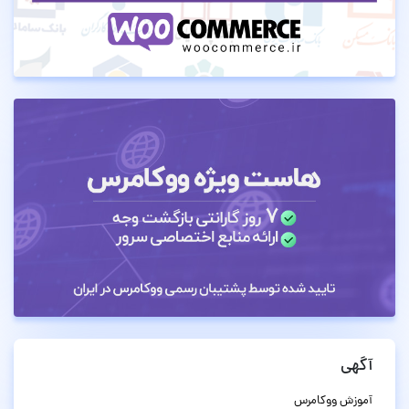
آگهی
آموزش ووکامرس