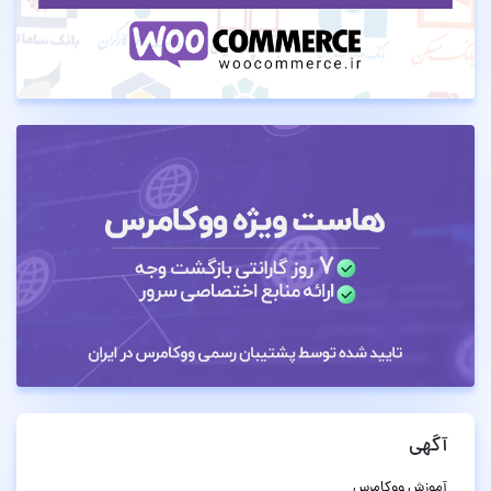
آگهی
آموزش ووکامرس