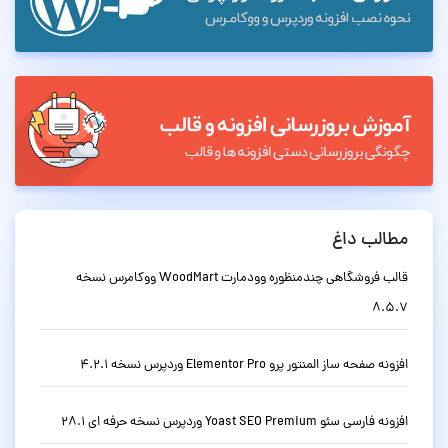
مطالب داغ
قالب فروشگاهی چندمنظوره وودمارت WoodMart ووکامرس نسخه
8.5.7
افزونه صفحه ساز المنتور پرو Elementor Pro وردپرس نسخه 4.2.1
افزونه فارسی سئو Yoast SEO Premium وردپرس نسخه حرفه ای 28.1