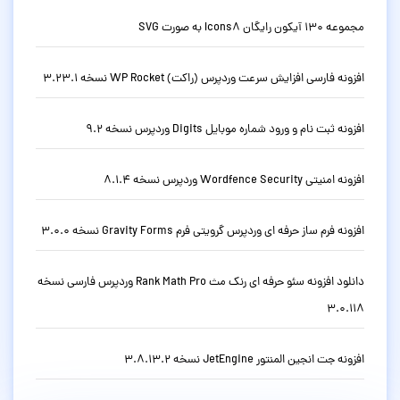
مجموعه 130 آیکون رایگان Icons8 به صورت SVG
افزونه فارسی افزایش سرعت وردپرس (راکت) WP Rocket نسخه 3.23.1
افزونه ثبت نام و ورود شماره موبایل Digits وردپرس نسخه 9.2
افزونه امنیتی Wordfence Security وردپرس نسخه 8.1.4
افزونه فرم ساز حرفه ای وردپرس گرویتی فرم Gravity Forms نسخه 3.0.0
دانلود افزونه سئو حرفه ای رنک مث Rank Math Pro وردپرس فارسی نسخه
3.0.118
افزونه جت انجین المنتور JetEngine نسخه 3.8.13.2