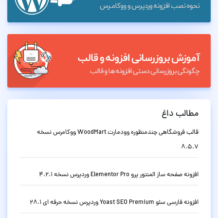
مطالب داغ
قالب فروشگاهی چندمنظوره وودمارت WoodMart ووکامرس نسخه
8.5.7
افزونه صفحه ساز المنتور پرو Elementor Pro وردپرس نسخه 4.2.1
افزونه فارسی سئو Yoast SEO Premium وردپرس نسخه حرفه ای 28.1