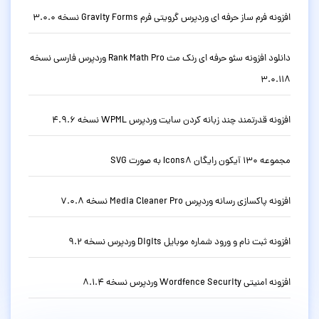
افزونه فرم ساز حرفه ای وردپرس گرویتی فرم Gravity Forms نسخه 3.0.0
دانلود افزونه سئو حرفه ای رنک مث Rank Math Pro وردپرس فارسی نسخه
3.0.118
افزونه قدرتمند چند زبانه کردن سایت وردپرس WPML نسخه 4.9.6
مجموعه 130 آیکون رایگان Icons8 به صورت SVG
افزونه پاکسازی رسانه وردپرس Media Cleaner Pro نسخه 7.0.8
افزونه ثبت نام و ورود شماره موبایل Digits وردپرس نسخه 9.2
افزونه امنیتی Wordfence Security وردپرس نسخه 8.1.4