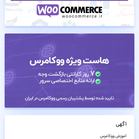
آگهی
آموزش ووکامرس