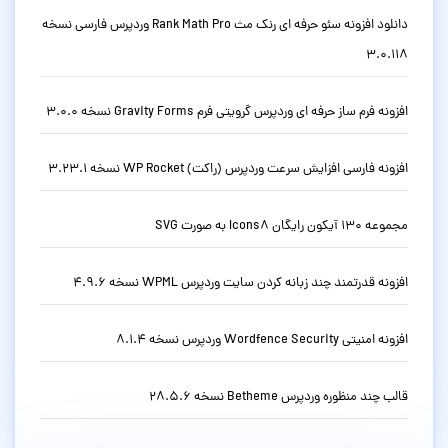
دانلود افزونه سئو حرفه ای رنک مث Rank Math Pro وردپرس فارسی نسخه
3.0.118
افزونه فرم ساز حرفه ای وردپرس گرویتی فرم Gravity Forms نسخه 3.0.0
افزونه فارسی افزایش سرعت وردپرس (راکت) WP Rocket نسخه 3.23.1
مجموعه 130 آیکون رایگان Icons8 به صورت SVG
افزونه قدرتمند چند زبانه کردن سایت وردپرس WPML نسخه 4.9.6
افزونه امنیتی Wordfence Security وردپرس نسخه 8.1.4
قالب چند منظوره وردپرس Betheme نسخه 28.5.6