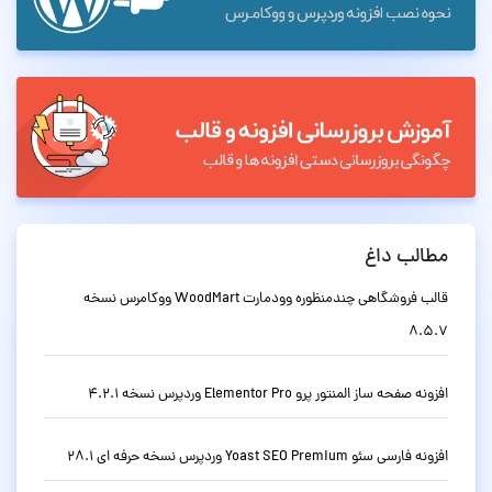
مطالب داغ
قالب فروشگاهی چندمنظوره وودمارت WoodMart ووکامرس نسخه
8.5.7
افزونه صفحه ساز المنتور پرو Elementor Pro وردپرس نسخه 4.2.1
افزونه فارسی سئو Yoast SEO Premium وردپرس نسخه حرفه ای 28.1