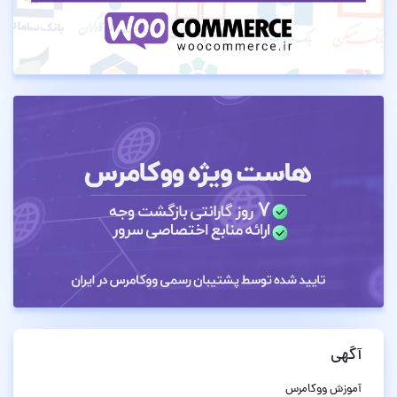
آگهی
آموزش ووکامرس