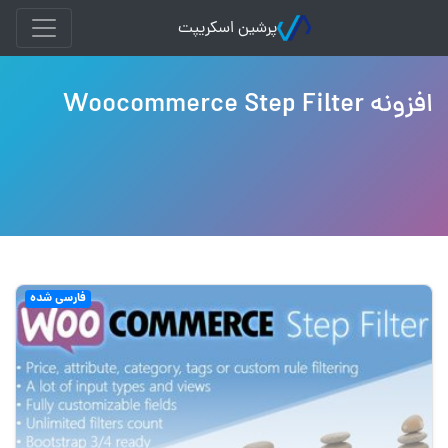
پرشین اسکریپت
افزونه Woocommerce Step Filter
فارسی شده