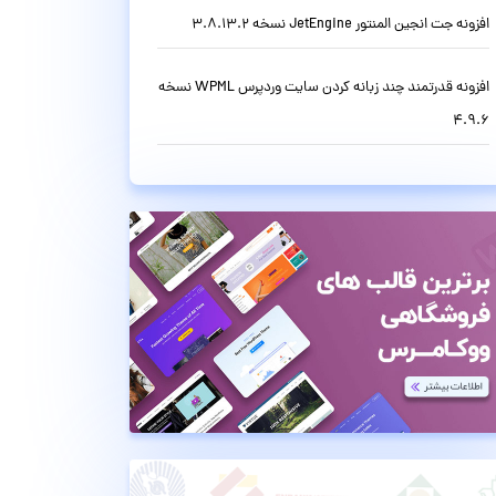
افزونه جت انجین المنتور JetEngine نسخه 3.8.13.2
افزونه قدرتمند چند زبانه کردن سایت وردپرس WPML نسخه
4.9.6