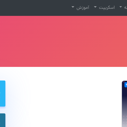
نه
اسکریپت
آموزش