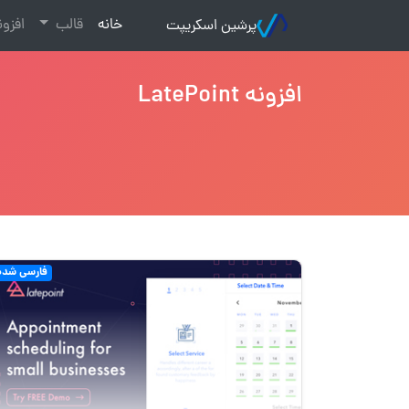
(current)
خانه
قالب
افزو
پرشین اسکریپت
افزونه LatePoint
فارسی شده