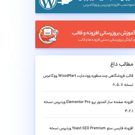
مطالب داغ
قالب فروشگاهی چندمنظوره وودمارت WoodMart ووکامرس
نسخه 8.5.7
افزونه صفحه ساز المنتور پرو Elementor Pro وردپرس نسخه
4.2.1
افزونه فارسی سئو Yoast SEO Premium وردپرس نسخه