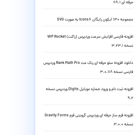
حرفه ای 28.1
مجموعه 130 آیکون رایگان Icons8 به صورت SVG
افزونه فارسی افزایش سرعت وردپرس (راکت) WP Rocket
نسخه 3.23.1
دانلود افزونه سئو حرفه ای رنک مث Rank Math Pro وردپرس
فارسی نسخه 3.0.118
افزونه ثبت نام و ورود شماره موبایل Digits وردپرس نسخه
9.2
افزونه فرم ساز حرفه ای وردپرس گرویتی فرم Gravity Forms
نسخه 3.0.0