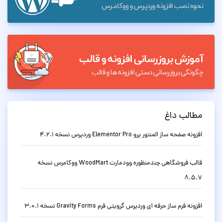
مطالب داغ
افزونه صفحه ساز المنتور پرو Elementor Pro وردپرس نسخه 4.2.1
قالب فروشگاهی چندمنظوره وودمارت WoodMart ووکامرس نسخه
8.5.7
افزونه فرم ساز حرفه ای وردپرس گرویتی فرم Gravity Forms نسخه 3.0.1