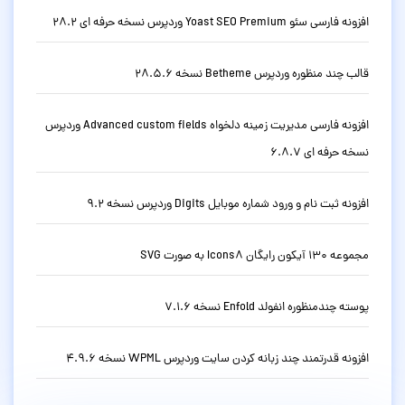
افزونه فارسی سئو Yoast SEO Premium وردپرس نسخه حرفه ای 28.2
قالب چند منظوره وردپرس Betheme نسخه 28.5.6
افزونه فارسی مدیریت زمینه دلخواه Advanced custom fields وردپرس
نسخه حرفه ای 6.8.7
افزونه ثبت نام و ورود شماره موبایل Digits وردپرس نسخه 9.2
مجموعه 130 آیکون رایگان Icons8 به صورت SVG
پوسته چندمنظوره انفولد Enfold نسخه 7.1.6
افزونه قدرتمند چند زبانه کردن سایت وردپرس WPML نسخه 4.9.6