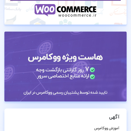
آگهی
آموزش ووکامرس