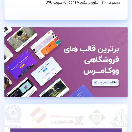
مجموعه 130 آیکون رایگان Icons8 به صورت SVG