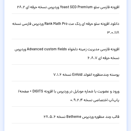
افزونه فارسی سئو Yoast SEO Premium وردپرس نسخه حرفه ای 28.2
دانلود افزونه سئو حرفه ای رنک مث Rank Math Pro وردپرس فارسی نسخه
3.0.118
افزونه فارسی مدیریت زمینه دلخواه Advanced custom fields وردپرس
نسخه حرفه ای 6.8.7
پوسته چندمنظوره انفولد Enfold نسخه 7.1.6
ورود و عضویت با شماره موبایل در وردپرس با افزونه DIGITS + صفحه/
پاپ‌آپ اختصاصی نسخه 0.9.2.4
قالب چند منظوره وردپرس Betheme نسخه 28.5.6