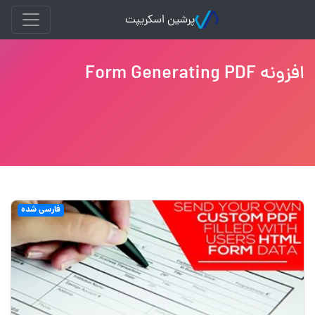
پرشین اسکریپت
افزونه Form Generating PDF
فارسی شده