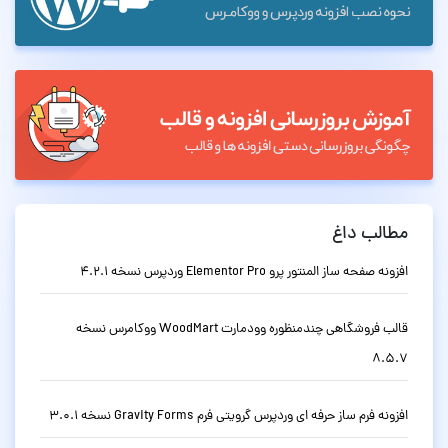
مطالب داغ
افزونه صفحه ساز المنتور پرو Elementor Pro وردپرس نسخه 4.2.1
قالب فروشگاهی چندمنظوره وودمارت WoodMart ووکامرس نسخه
8.5.7
افزونه فرم ساز حرفه ای وردپرس گرویتی فرم Gravity Forms نسخه 3.0.1