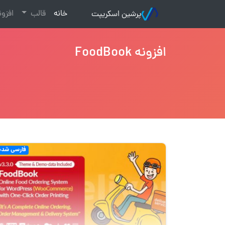
(current)
خانه
قالب
افزو
پرشین اسکریپت
افزونه FoodBook
فارسی شده