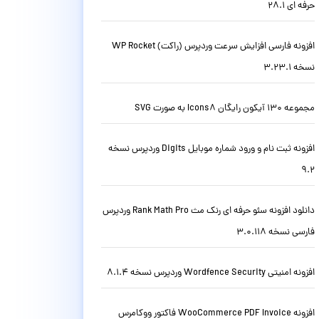
حرفه ای 28.1
افزونه فارسی افزایش سرعت وردپرس (راکت) WP Rocket
نسخه 3.23.1
مجموعه 130 آیکون رایگان Icons8 به صورت SVG
افزونه ثبت نام و ورود شماره موبایل Digits وردپرس نسخه
9.2
دانلود افزونه سئو حرفه ای رنک مث Rank Math Pro وردپرس
فارسی نسخه 3.0.118
افزونه امنیتی Wordfence Security وردپرس نسخه 8.1.4
افزونه WooCommerce PDF Invoice فاکتور ووکامرس