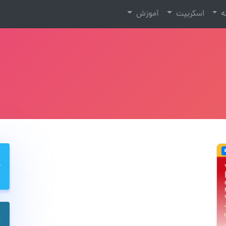
نه
اسکریپت
آموزش