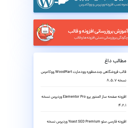
مطالب داغ
قالب فروشگاهی چندمنظوره وودمارت WoodMart ووکامرس
نسخه 8.5.7
افزونه صفحه ساز المنتور پرو Elementor Pro وردپرس نسخه
4.2.1
افزونه فارسی سئو Yoast SEO Premium وردپرس نسخه