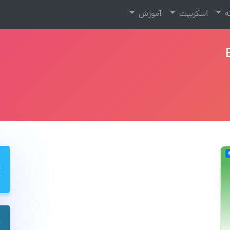
نه
اسکریپت
آموزش