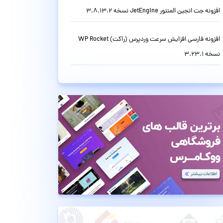
افزونه جت انجین المنتور JetEngine نسخه 3.8.13.2
افزونه فارسی افزایش سرعت وردپرس (راکت) WP Rocket
نسخه 3.23.1