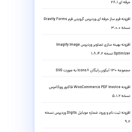
حرفه ای 28.1
افزونه فرم ساز حرفه ای وردپرس گرویتی فرم Gravity Forms
نسخه 3.0.0
افزونه بهینه سازی تصاویر وردپرس Imagify Image
Optimizer نسخه 1.8.4.2
مجموعه 130 آیکون رایگان Icons8 به صورت SVG
افزونه WooCommerce PDF Invoice فاکتور ووکامرس
نسخه 5.1.2
افزونه ثبت نام و ورود شماره موبایل Digits وردپرس نسخه
9.2