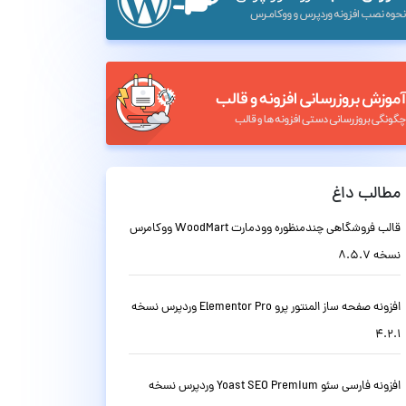
مطالب داغ
قالب فروشگاهی چندمنظوره وودمارت WoodMart ووکامرس
نسخه 8.5.7
افزونه صفحه ساز المنتور پرو Elementor Pro وردپرس نسخه
4.2.1
افزونه فارسی سئو Yoast SEO Premium وردپرس نسخه