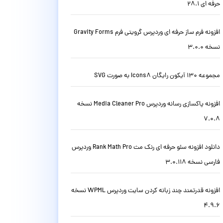
حرفه ای 28.1
افزونه فرم ساز حرفه ای وردپرس گرویتی فرم Gravity Forms
نسخه 3.0.0
مجموعه 130 آیکون رایگان Icons8 به صورت SVG
افزونه پاکسازی رسانه وردپرس Media Cleaner Pro نسخه
7.0.8
دانلود افزونه سئو حرفه ای رنک مث Rank Math Pro وردپرس
فارسی نسخه 3.0.118
افزونه قدرتمند چند زبانه کردن سایت وردپرس WPML نسخه
4.9.6