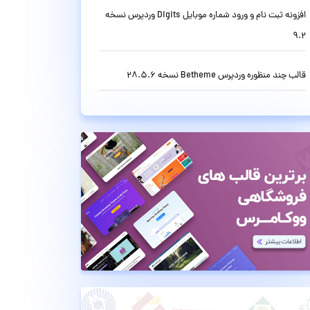
افزونه ثبت نام و ورود شماره موبایل Digits وردپرس نسخه
9.2
قالب چند منظوره وردپرس Betheme نسخه 28.5.6