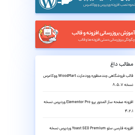
مطالب داغ
قالب فروشگاهی چندمنظوره وودمارت WoodMart ووکامرس
نسخه 8.5.7
افزونه صفحه ساز المنتور پرو Elementor Pro وردپرس نسخه
4.2.1
افزونه فارسی سئو Yoast SEO Premium وردپرس نسخه