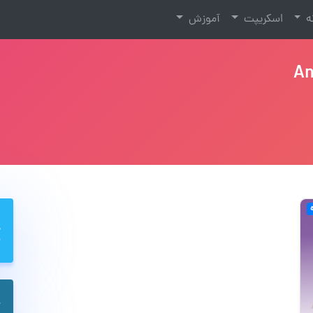
نه
اسکریپت
آموزش