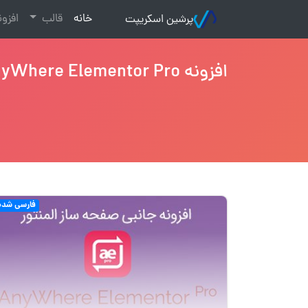
(current)
خانه
قالب
افزو
پرشین اسکریپت
افزونه AnyWhere Elementor Pro
فارسی شده