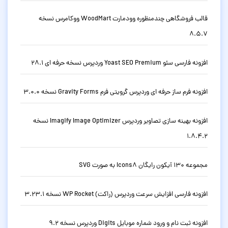
قالب فروشگاهی چندمنظوره وودمارت WoodMart ووکامرس نسخه
8.5.7
افزونه فارسی سئو Yoast SEO Premium وردپرس نسخه حرفه ای 28.1
افزونه فرم ساز حرفه ای وردپرس گرویتی فرم Gravity Forms نسخه 3.0.0
افزونه بهینه سازی تصاویر وردپرس Imagify Image Optimizer نسخه
1.8.4.2
مجموعه 130 آیکون رایگان Icons8 به صورت SVG
افزونه فارسی افزایش سرعت وردپرس (راکت) WP Rocket نسخه 3.23.1
افزونه ثبت نام و ورود شماره موبایل Digits وردپرس نسخه 9.2