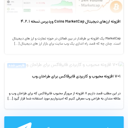
افزونه ارزهای دیجیتال Coins MarketCap وردپرس نسخه 4.2.1
MarketCap یک افزونه پر طرفدار در بین فعالان در حوزه تجارت و ارز های دیجیتال
است. چنان چه که قصد راه اندازی یک وب سایت برای بازار ارز های دیجیتال […]
فارسی شده
۷+۱ افزونه محبوب و کاربردی فایرفاکس برای طراحان وب
در این مطلب قصد داریم ۸ افزونه از مرورگر محبوب فایرفاکس که برای طراحان وب و
علاقه مندان به طراحی وب معرفی کنیم که امیدواریم مورد استفاده شما قرار گیرد […]