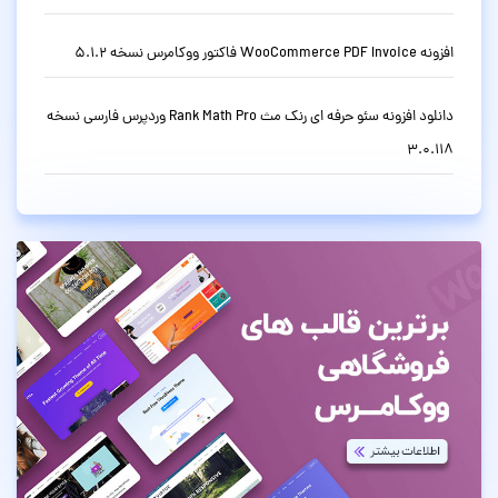
افزونه WooCommerce PDF Invoice فاکتور ووکامرس نسخه 5.1.2
دانلود افزونه سئو حرفه ای رنک مث Rank Math Pro وردپرس فارسی نسخه
3.0.118