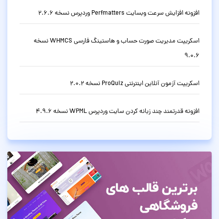
افزونه افزایش سرعت وبسایت Perfmatters وردپرس نسخه 2.6.6
اسکریپت مدیریت صورت حساب و هاستینگ فارسی WHMCS نسخه
9.0.6
اسکریپت آزمون آنلاین اینترنتی ProQuiz نسخه 2.0.2
افزونه قدرتمند چند زبانه کردن سایت وردپرس WPML نسخه 4.9.6