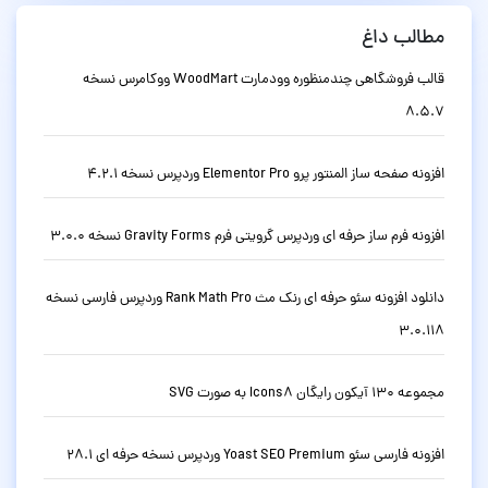
مطالب داغ
قالب فروشگاهی چندمنظوره وودمارت WoodMart ووکامرس نسخه
8.5.7
افزونه صفحه ساز المنتور پرو Elementor Pro وردپرس نسخه 4.2.1
افزونه فرم ساز حرفه ای وردپرس گرویتی فرم Gravity Forms نسخه 3.0.0
دانلود افزونه سئو حرفه ای رنک مث Rank Math Pro وردپرس فارسی نسخه
3.0.118
مجموعه 130 آیکون رایگان Icons8 به صورت SVG
افزونه فارسی سئو Yoast SEO Premium وردپرس نسخه حرفه ای 28.1