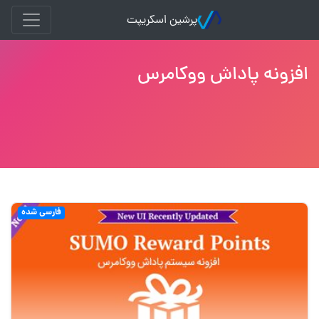
پرشین اسکریپت
افزونه پاداش ووکامرس
فارسی شده