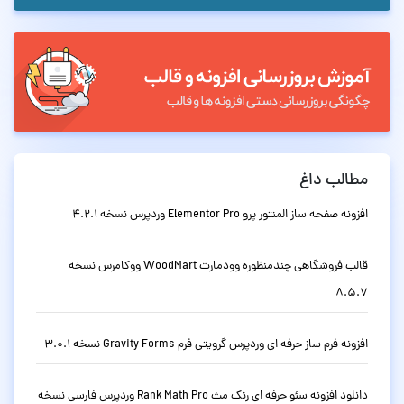
مطالب داغ
افزونه صفحه ساز المنتور پرو Elementor Pro وردپرس نسخه 4.2.1
قالب فروشگاهی چندمنظوره وودمارت WoodMart ووکامرس نسخه
8.5.7
افزونه فرم ساز حرفه ای وردپرس گرویتی فرم Gravity Forms نسخه 3.0.1
دانلود افزونه سئو حرفه ای رنک مث Rank Math Pro وردپرس فارسی نسخه