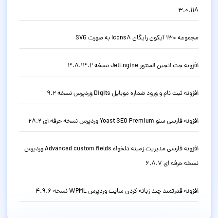
3.0.118
مجموعه 130 آیکون رایگان Icons8 به صورت SVG
افزونه جت انجین المنتور JetEngine نسخه 3.8.13.2
افزونه ثبت نام و ورود شماره موبایل Digits وردپرس نسخه 9.2
افزونه فارسی سئو Yoast SEO Premium وردپرس نسخه حرفه ای 28.2
افزونه فارسی مدیریت زمینه دلخواه Advanced custom fields وردپرس
نسخه حرفه ای 6.8.7
افزونه قدرتمند چند زبانه کردن سایت وردپرس WPML نسخه 4.9.6