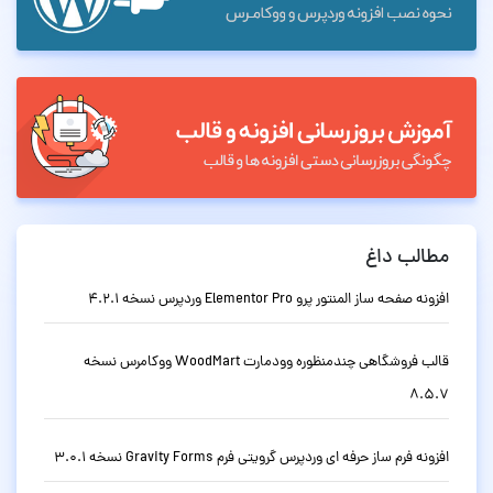
مطالب داغ
افزونه صفحه ساز المنتور پرو Elementor Pro وردپرس نسخه 4.2.1
قالب فروشگاهی چندمنظوره وودمارت WoodMart ووکامرس نسخه
8.5.7
افزونه فرم ساز حرفه ای وردپرس گرویتی فرم Gravity Forms نسخه 3.0.1