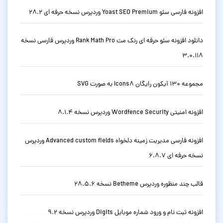
افزونه فارسی سئو Yoast SEO Premium وردپرس نسخه حرفه ای 28.2
دانلود افزونه سئو حرفه ای رنک مث Rank Math Pro وردپرس فارسی نسخه
3.0.118
مجموعه 130 آیکون رایگان Icons8 به صورت SVG
افزونه امنیتی Wordfence Security وردپرس نسخه 8.1.4
افزونه فارسی مدیریت زمینه دلخواه Advanced custom fields وردپرس
نسخه حرفه ای 6.8.7
قالب چند منظوره وردپرس Betheme نسخه 28.5.6
افزونه ثبت نام و ورود شماره موبایل Digits وردپرس نسخه 9.2