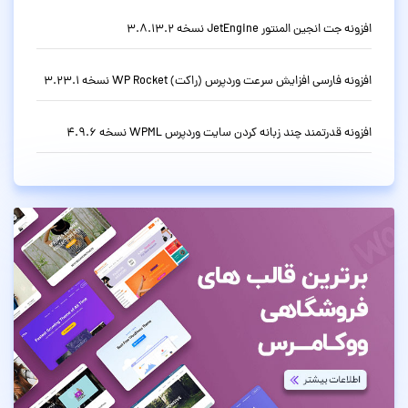
افزونه جت انجین المنتور JetEngine نسخه 3.8.13.2
افزونه فارسی افزایش سرعت وردپرس (راکت) WP Rocket نسخه 3.23.1
افزونه قدرتمند چند زبانه کردن سایت وردپرس WPML نسخه 4.9.6