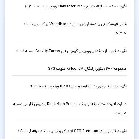
افزونه صفحه ساز المنتور پرو Elementor Pro وردپرس نسخه 4.2.1
قالب فروشگاهی چندمنظوره وودمارت WoodMart ووکامرس نسخه
8.5.7
افزونه فرم ساز حرفه ای وردپرس گرویتی فرم Gravity Forms نسخه 3.0.1
مجموعه 130 آیکون رایگان Icons8 به صورت SVG
افزونه ثبت نام و ورود شماره موبایل Digits وردپرس نسخه 9.2
دانلود افزونه سئو حرفه ای رنک مث Rank Math Pro وردپرس فارسی نسخه
3.0.118
افزونه فارسی سئو Yoast SEO Premium وردپرس نسخه حرفه ای 28.2