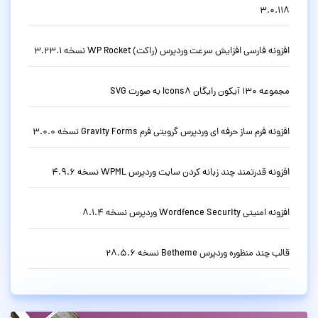
3.0.118
افزونه فارسی افزایش سرعت وردپرس (راکت) WP Rocket نسخه 3.23.1
مجموعه 130 آیکون رایگان Icons8 به صورت SVG
افزونه فرم ساز حرفه ای وردپرس گرویتی فرم Gravity Forms نسخه 3.0.0
افزونه قدرتمند چند زبانه کردن سایت وردپرس WPML نسخه 4.9.6
افزونه امنیتی Wordfence Security وردپرس نسخه 8.1.4
قالب چند منظوره وردپرس Betheme نسخه 28.5.6