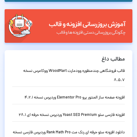
مطالب داغ
قالب فروشگاهی چندمنظوره وودمارت WoodMart ووکامرس نسخه
8.5.7
افزونه صفحه ساز المنتور پرو Elementor Pro وردپرس نسخه 4.2.1
افزونه فارسی سئو Yoast SEO Premium وردپرس نسخه حرفه ای 28.1
دانلود افزونه سئو حرفه ای رنک مث Rank Math Pro وردپرس فارسی نسخه