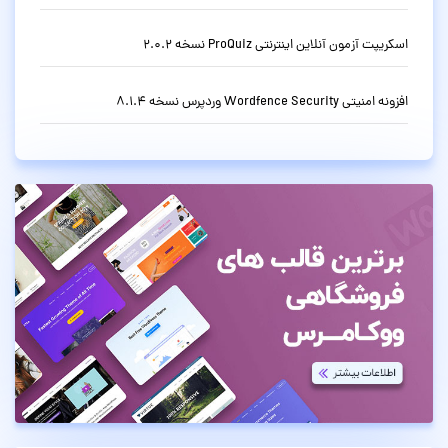
اسکریپت آزمون آنلاین اینترنتی ProQuiz نسخه 2.0.2
افزونه امنیتی Wordfence Security وردپرس نسخه 8.1.4