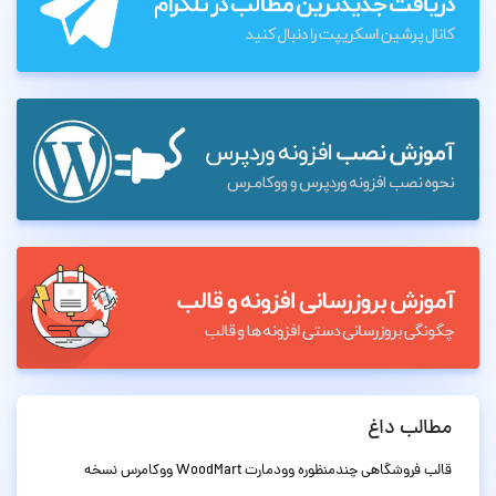
مطالب داغ
قالب فروشگاهی چندمنظوره وودمارت WoodMart ووکامرس نسخه