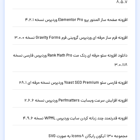
8.5.7
افزونه صفحه ساز المنتور پرو Elementor Pro وردپرس نسخه 4.2.1
افزونه فرم ساز حرفه ای وردپرس گرویتی فرم Gravity Forms نسخه 3.0.0
دانلود افزونه سئو حرفه ای رنک مث Rank Math Pro وردپرس فارسی نسخه
3.0.118
افزونه فارسی سئو Yoast SEO Premium وردپرس نسخه حرفه ای 28.1
افزونه افزایش سرعت وبسایت Perfmatters وردپرس نسخه 2.6.6
افزونه قدرتمند چند زبانه کردن سایت وردپرس WPML نسخه 4.9.6
مجموعه 130 آیکون رایگان Icons8 به صورت SVG