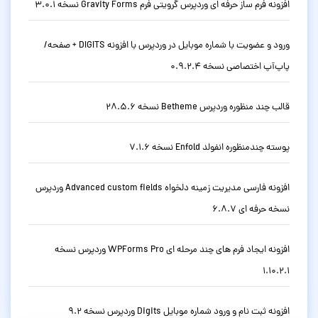
افزونه فرم ساز حرفه ای وردپرس گرویتی فرم Gravity Forms نسخه 3.0.1
ورود و عضویت با شماره موبایل در وردپرس با افزونه DIGITS + صفحه/
پاپ‌آپ اختصاصی نسخه 0.9.2.4
قالب چند منظوره وردپرس Betheme نسخه 28.5.6
پوسته چندمنظوره انفولد Enfold نسخه 7.1.6
افزونه فارسی مدیریت زمینه دلخواه Advanced custom fields وردپرس
نسخه حرفه ای 6.8.7
افزونه ایجاد فرم های چند مرحله ای WPForms Pro وردپرس نسخه
1.10.2.1
افزونه ثبت نام و ورود شماره موبایل Digits وردپرس نسخه 9.2