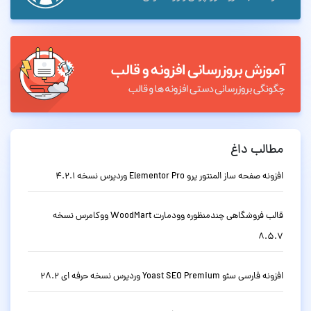
مطالب داغ
افزونه صفحه ساز المنتور پرو Elementor Pro وردپرس نسخه 4.2.1
قالب فروشگاهی چندمنظوره وودمارت WoodMart ووکامرس نسخه
8.5.7
افزونه فارسی سئو Yoast SEO Premium وردپرس نسخه حرفه ای 28.2