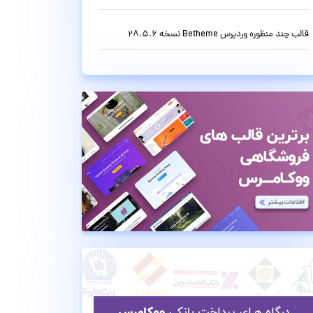
قالب چند منظوره وردپرس Betheme نسخه 28.5.6