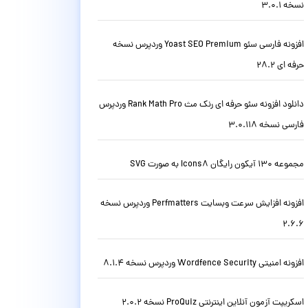
نسخه 3.0.1
افزونه فارسی سئو Yoast SEO Premium وردپرس نسخه
حرفه ای 28.2
دانلود افزونه سئو حرفه ای رنک مث Rank Math Pro وردپرس
فارسی نسخه 3.0.118
مجموعه 130 آیکون رایگان Icons8 به صورت SVG
افزونه افزایش سرعت وبسایت Perfmatters وردپرس نسخه
2.6.6
افزونه امنیتی Wordfence Security وردپرس نسخه 8.1.4
اسکریپت آزمون آنلاین اینترنتی ProQuiz نسخه 2.0.2