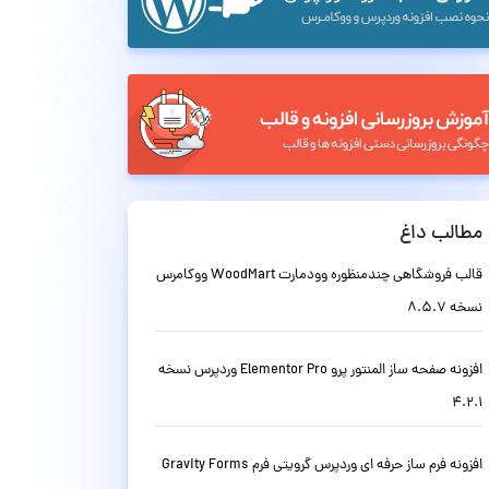
مطالب داغ
قالب فروشگاهی چندمنظوره وودمارت WoodMart ووکامرس
نسخه 8.5.7
افزونه صفحه ساز المنتور پرو Elementor Pro وردپرس نسخه
4.2.1
افزونه فرم ساز حرفه ای وردپرس گرویتی فرم Gravity Forms