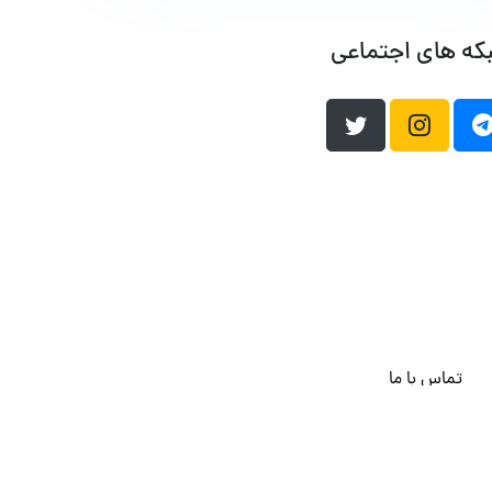
که های اجتماعی
تماس با ما
هاست وردپرس
فراداده