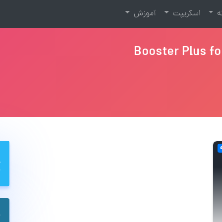
نه
اسکریپت
آموزش