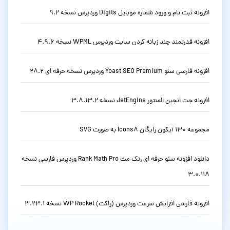
افزونه ثبت نام و ورود شماره موبایل Digits وردپرس نسخه 9.2
افزونه قدرتمند چند زبانه کردن سایت وردپرس WPML نسخه 4.9.6
افزونه فارسی سئو Yoast SEO Premium وردپرس نسخه حرفه ای 28.2
افزونه جت انجین المنتور JetEngine نسخه 3.8.13.2
مجموعه 130 آیکون رایگان Icons8 به صورت SVG
دانلود افزونه سئو حرفه ای رنک مث Rank Math Pro وردپرس فارسی نسخه
3.0.118
افزونه فارسی افزایش سرعت وردپرس (راکت) WP Rocket نسخه 3.23.1