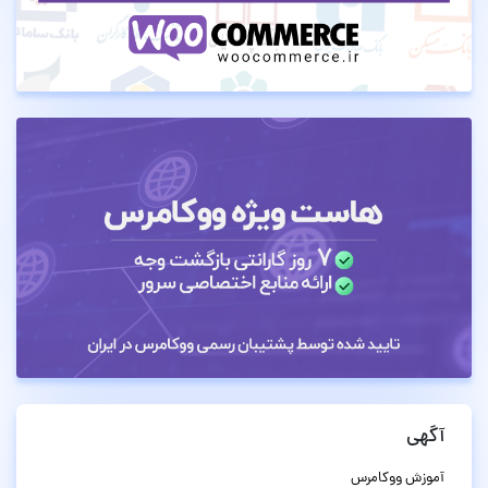
آگهی
آموزش ووکامرس