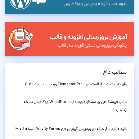
مطالب داغ
افزونه صفحه ساز المنتور پرو Elementor Pro وردپرس نسخه 4.2.1
قالب فروشگاهی چندمنظوره وودمارت WoodMart ووکامرس نسخه
8.5.7
افزونه فرم ساز حرفه ای وردپرس گرویتی فرم Gravity Forms نسخه 3.0.1