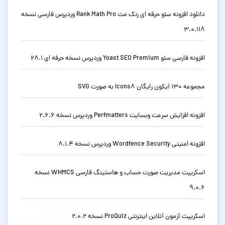
دانلود افزونه سئو حرفه ای رنک مث Rank Math Pro وردپرس فارسی نسخه
3.0.118
افزونه فارسی سئو Yoast SEO Premium وردپرس نسخه حرفه ای 28.1
مجموعه 130 آیکون رایگان Icons8 به صورت SVG
افزونه افزایش سرعت وبسایت Perfmatters وردپرس نسخه 2.6.6
افزونه امنیتی Wordfence Security وردپرس نسخه 8.1.4
اسکریپت مدیریت صورت حساب و هاستینگ فارسی WHMCS نسخه
9.0.6
اسکریپت آزمون آنلاین اینترنتی ProQuiz نسخه 2.0.2