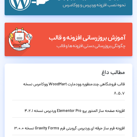
مطالب داغ
قالب فروشگاهی چندمنظوره وودمارت WoodMart ووکامرس نسخه
8.5.7
افزونه صفحه ساز المنتور پرو Elementor Pro وردپرس نسخه 4.2.1
افزونه فرم ساز حرفه ای وردپرس گرویتی فرم Gravity Forms نسخه 3.0.0