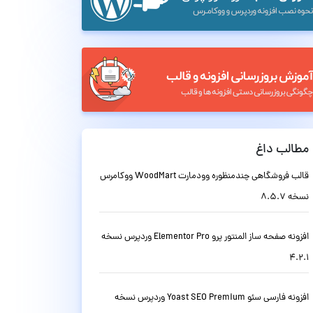
مطالب داغ
قالب فروشگاهی چندمنظوره وودمارت WoodMart ووکامرس
نسخه 8.5.7
افزونه صفحه ساز المنتور پرو Elementor Pro وردپرس نسخه
4.2.1
افزونه فارسی سئو Yoast SEO Premium وردپرس نسخه