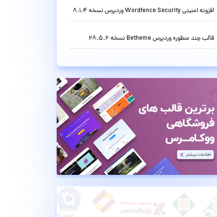
افزونه امنیتی Wordfence Security وردپرس نسخه 8.1.4
قالب چند منظوره وردپرس Betheme نسخه 28.5.6