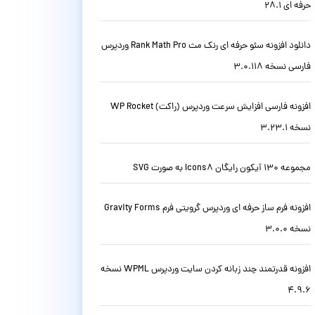
حرفه ای 28.1
دانلود افزونه سئو حرفه ای رنک مث Rank Math Pro وردپرس
فارسی نسخه 3.0.118
افزونه فارسی افزایش سرعت وردپرس (راکت) WP Rocket
نسخه 3.23.1
مجموعه 130 آیکون رایگان Icons8 به صورت SVG
افزونه فرم ساز حرفه ای وردپرس گرویتی فرم Gravity Forms
نسخه 3.0.0
افزونه قدرتمند چند زبانه کردن سایت وردپرس WPML نسخه
4.9.6