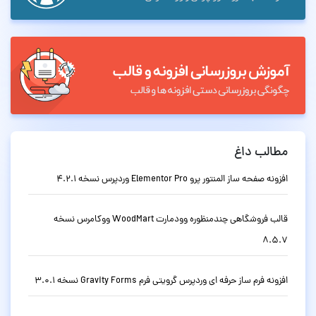
مطالب داغ
افزونه صفحه ساز المنتور پرو Elementor Pro وردپرس نسخه 4.2.1
قالب فروشگاهی چندمنظوره وودمارت WoodMart ووکامرس نسخه
8.5.7
افزونه فرم ساز حرفه ای وردپرس گرویتی فرم Gravity Forms نسخه 3.0.1