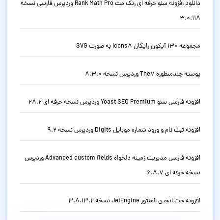
دانلود افزونه سئو حرفه ای رنک مث Rank Math Pro وردپرس فارسی نسخه
3.0.118
مجموعه 130 آیکون رایگان Icons8 به صورت SVG
پوسته چندمنظوره The7 وردپرس نسخه 8.3.0
افزونه فارسی سئو Yoast SEO Premium وردپرس نسخه حرفه ای 28.2
افزونه ثبت نام و ورود شماره موبایل Digits وردپرس نسخه 9.2
افزونه فارسی مدیریت زمینه دلخواه Advanced custom fields وردپرس
نسخه حرفه ای 6.8.7
افزونه جت انجین المنتور JetEngine نسخه 3.8.13.2