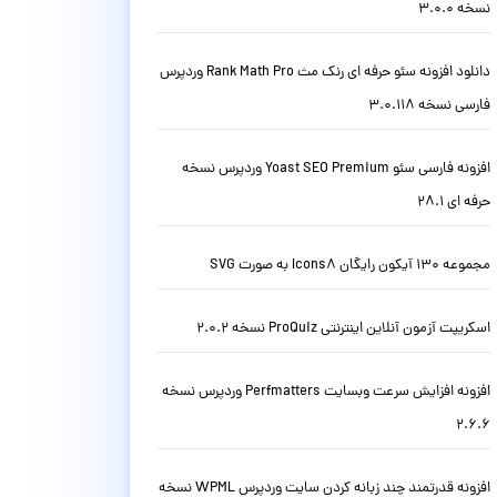
نسخه 3.0.0
دانلود افزونه سئو حرفه ای رنک مث Rank Math Pro وردپرس
فارسی نسخه 3.0.118
افزونه فارسی سئو Yoast SEO Premium وردپرس نسخه
حرفه ای 28.1
مجموعه 130 آیکون رایگان Icons8 به صورت SVG
اسکریپت آزمون آنلاین اینترنتی ProQuiz نسخه 2.0.2
افزونه افزایش سرعت وبسایت Perfmatters وردپرس نسخه
2.6.6
افزونه قدرتمند چند زبانه کردن سایت وردپرس WPML نسخه