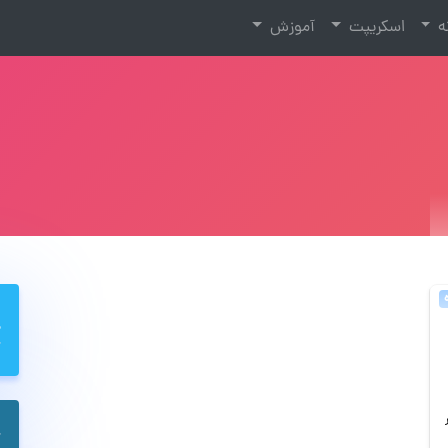
نه
اسکریپت
آموزش