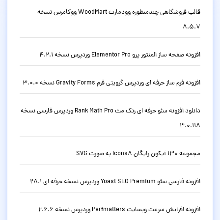
قالب فروشگاهی چندمنظوره وودمارت WoodMart ووکامرس نسخه
8.5.7
افزونه صفحه ساز المنتور پرو Elementor Pro وردپرس نسخه 4.2.1
افزونه فرم ساز حرفه ای وردپرس گرویتی فرم Gravity Forms نسخه 3.0.0
دانلود افزونه سئو حرفه ای رنک مث Rank Math Pro وردپرس فارسی نسخه
3.0.118
مجموعه 130 آیکون رایگان Icons8 به صورت SVG
افزونه فارسی سئو Yoast SEO Premium وردپرس نسخه حرفه ای 28.1
افزونه افزایش سرعت وبسایت Perfmatters وردپرس نسخه 2.6.6