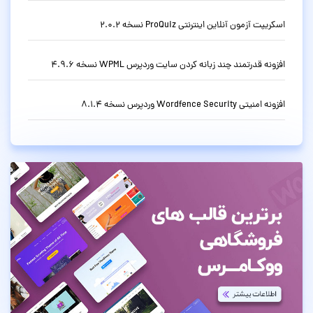
اسکریپت آزمون آنلاین اینترنتی ProQuiz نسخه 2.0.2
افزونه قدرتمند چند زبانه کردن سایت وردپرس WPML نسخه 4.9.6
افزونه امنیتی Wordfence Security وردپرس نسخه 8.1.4