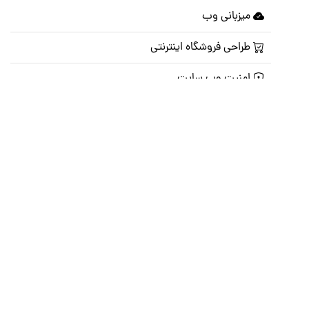
میزبانی وب
طراحی فروشگاه اینترنتی
امنیت وب سایت
نگهداری و پشتیبانی سایت
شبکه های اجتماعی
صفحه اصلی
تالار گفتمان
تبلیغات
تماس با ما
© تمامی حقوق متعلق به
پرشین اسکریپت
می باشد . ۱۳۸۵ - ۱۴۰۰
هاست وردپرس
فراداده