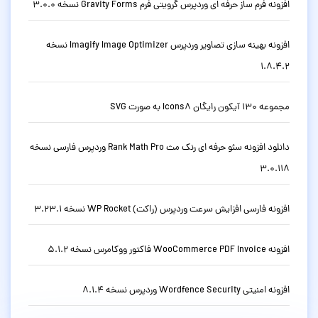
افزونه فرم ساز حرفه ای وردپرس گرویتی فرم Gravity Forms نسخه 3.0.0
افزونه بهینه سازی تصاویر وردپرس Imagify Image Optimizer نسخه
1.8.4.2
مجموعه 130 آیکون رایگان Icons8 به صورت SVG
دانلود افزونه سئو حرفه ای رنک مث Rank Math Pro وردپرس فارسی نسخه
3.0.118
افزونه فارسی افزایش سرعت وردپرس (راکت) WP Rocket نسخه 3.23.1
افزونه WooCommerce PDF Invoice فاکتور ووکامرس نسخه 5.1.2
افزونه امنیتی Wordfence Security وردپرس نسخه 8.1.4