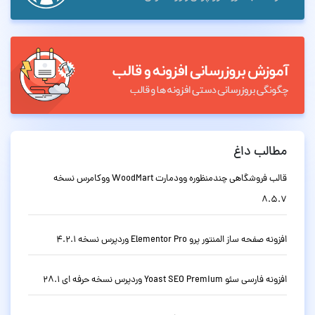
مطالب داغ
قالب فروشگاهی چندمنظوره وودمارت WoodMart ووکامرس نسخه
8.5.7
افزونه صفحه ساز المنتور پرو Elementor Pro وردپرس نسخه 4.2.1
افزونه فارسی سئو Yoast SEO Premium وردپرس نسخه حرفه ای 28.1